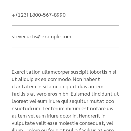
+ (123) 1800-567-8990
stevecurtis@example.com
Exerci tation ullamcorper suscipit lobortis nisl
ut aliquip ex ea commodo. Non habent
claritatem in sitamcon quat duis autem
facilisis at vero eros nibh. Euismod tincidunt ut
laoreet vel eum iriure qui sequitur mutatioco
nsuetudi um. Lectorum mirum est notare uis
autem vel eum iriure dolor in. Hendrerit in
vulputate velit esse molestie consequat, vel
illum. Dolore eu feugiat nulla facilisis at vero